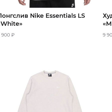
Лонгслив Nike Essentials LS
Ху
«White»
«M
8 900
₽
9 9