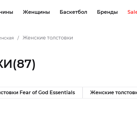
чины
Женщины
Баскетбол
Бренды
Sal
Женские толстовки
енская
/
КИ
(87)
товки Fear of God Essentials
Женские толстовк