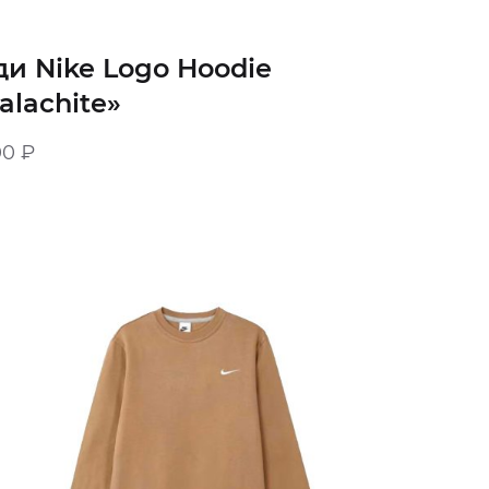
ди Nike Logo Hoodie
alachite»
00
₽