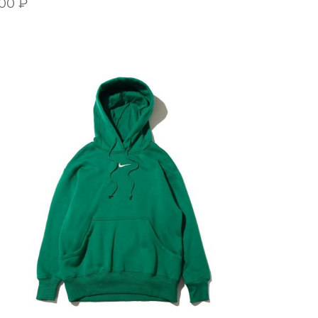
900
₽