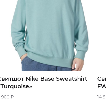
Свитшот Nike Base Sweatshirt
Св
«Turquoise»
FW
8 900
₽
14 