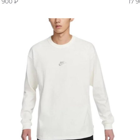
9 900
₽
17 