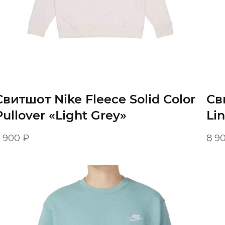
Свитшот Nike Fleece Solid Color
Св
Pullover «Light Grey»
Li
8 900
₽
8 9