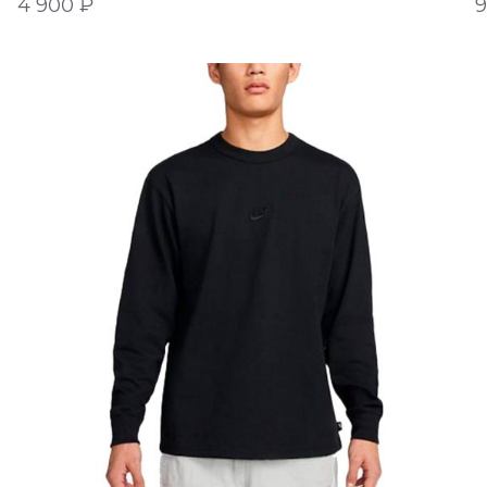
4 900
₽