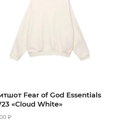
итшот Fear of God Essentials
23 «Cloud White»
900
₽