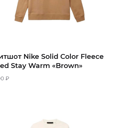
итшот Nike Solid Color Fleece
ned Stay Warm «Brown»
00
₽