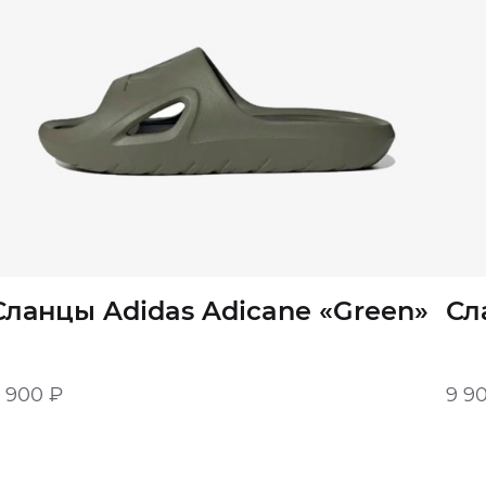
Сланцы Adidas Adicane «Green»
Сл
9 900
₽
9 9