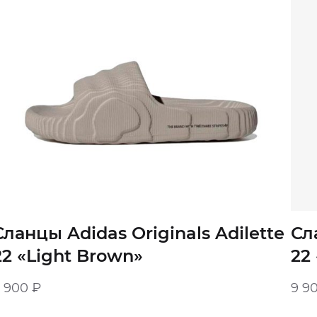
Сланцы Adidas Originals Adilette
Сл
22 «‎Light Brown»‎
22 
9 900
₽
9 9