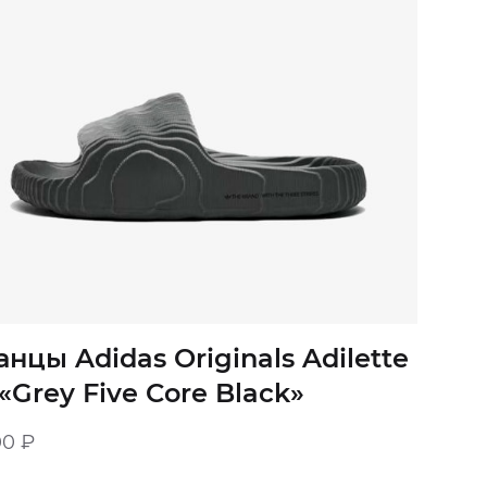
анцы Adidas Originals Adilette
«Grey Five Core Black»‎
00
₽