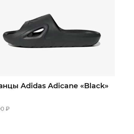
анцы Adidas Adicane «Black»
00
₽