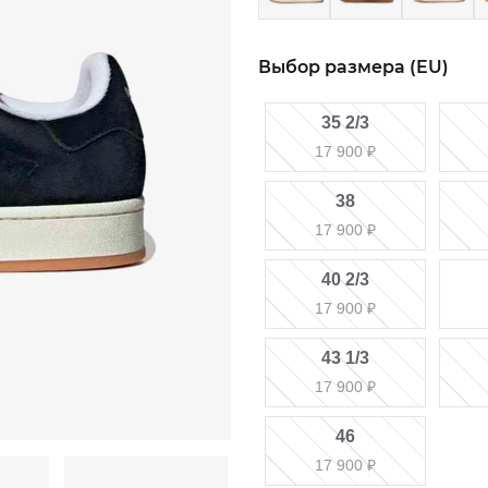
Выбор размера (EU)
35 2/3
17 900
₽
38
17 900
₽
40 2/3
17 900
₽
43 1/3
17 900
₽
46
17 900
₽