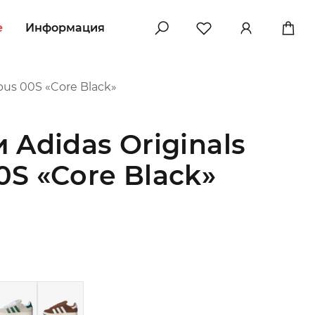
e
Информация
pus 00S «Core Black»
 Adidas Originals
S «Core Black»