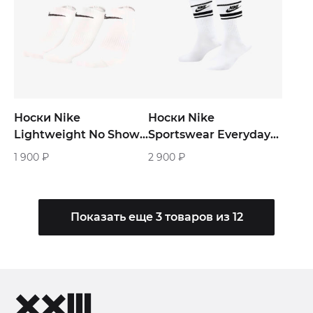
Носки Nike
Носки Nike
Lightweight No Show
Sportswear Everyday
«White»
Essential Crew «White
1 900
₽
2 900
₽
Black»
Показать еще 3 товаров из 12