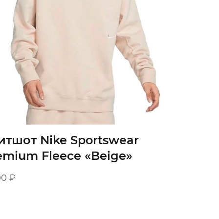
итшот Nike Sportswear
emium Fleece «Beige»
00
₽