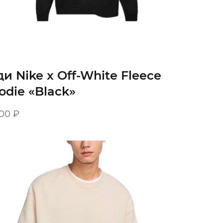
ди Nike x Off-White Fleece
odie «Black»
900
₽