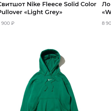
Свитшот Nike Fleece Solid Color
Ло
Pullover «Light Grey»
«W
8 900
₽
8 9