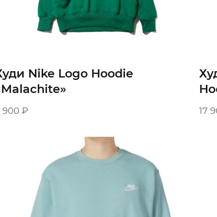
Худи Nike Logo Hoodie
Ху
«Malachite»
Ho
9 900
₽
17 