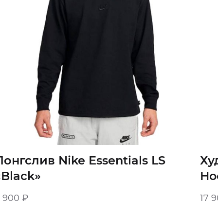
Лонгслив Nike Essentials LS
Ху
«Black»
Ho
8 900
₽
17 