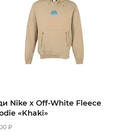
ди Nike x Off-White Fleece
odie «Khaki»
900
₽