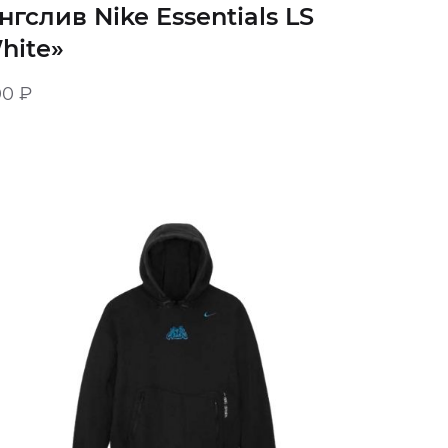
нгслив Nike Essentials LS
hite»
00
₽