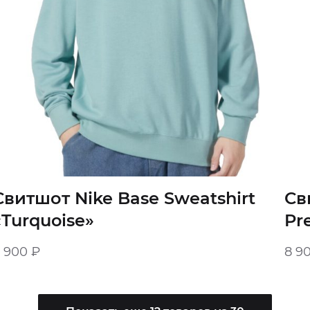
Свитшот Nike Base Sweatshirt
Св
«Turquoise»
Pr
8 900
₽
8 9