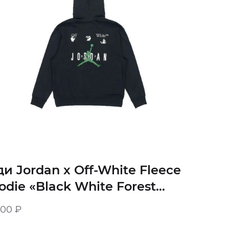
ди Jordan x Off-White Fleece
odie «Black White Forest
een»
900
₽