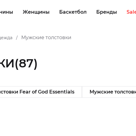
чины
Женщины
Баскетбол
Бренды
Sal
Мужские толстовки
дежда
/
КИ
(87)
товки Fear of God Essentials
Мужские толстовк