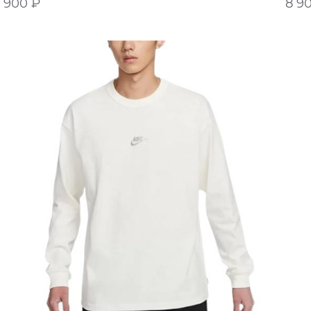
9 900
₽
8 9