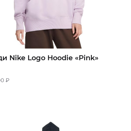
ди Nike Logo Hoodie «Pink»
00
₽