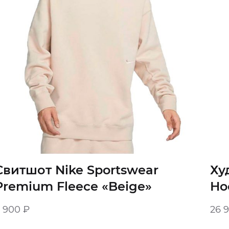
Свитшот Nike Sportswear
Ху
Premium Fleece «Beige»
Ho
Gr
8 900
₽
26 