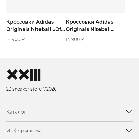
Кроссовки Adidas
Кроссовки Adidas
Originals Niteball «Off
Originals Niteball
White Orbit Green»
«Milk Grey»
14 900
₽
14 900
₽
23 sneaker store ©2026
Каталог
Информация