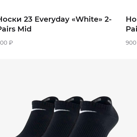
Носки 23 Everyday «White» 2-
Но
Pairs Mid
Pa
900
₽
90