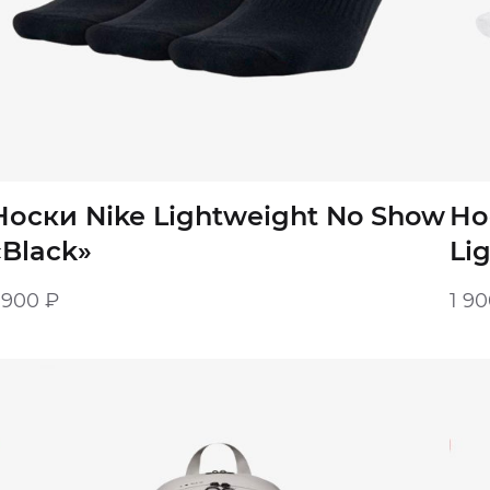
Носки Nike Lightweight No Show
Но
«Black»
Li
 900
₽
1 9