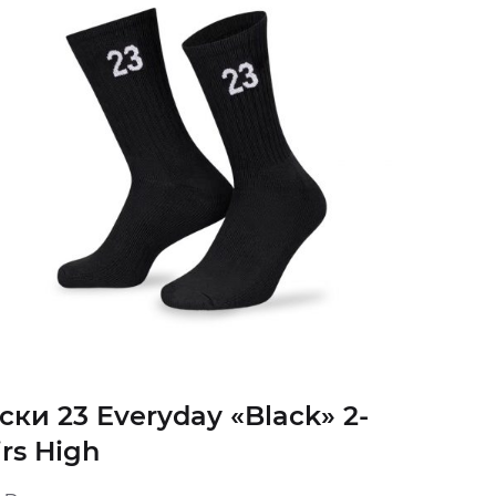
ски 23 Everyday «Black» 2-
irs High