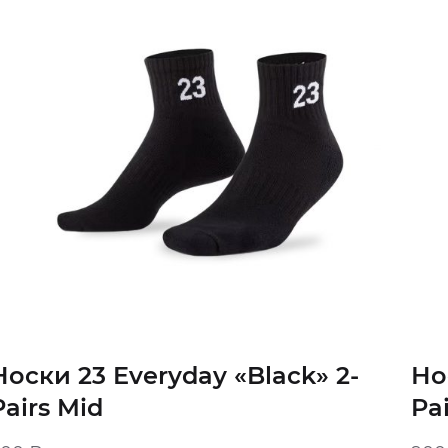
Носки 23 Everyday «Black» 2-
Но
Pairs Mid
Pa