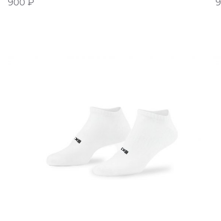
900
₽