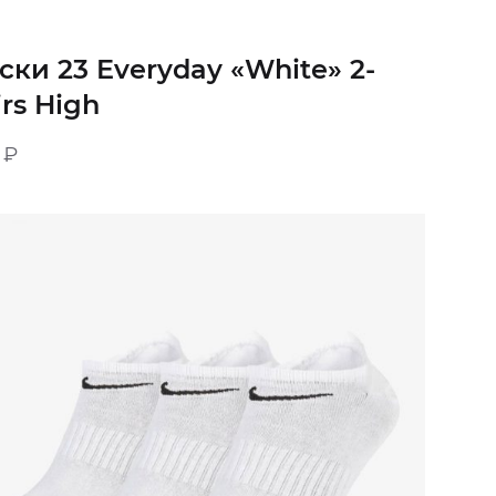
ски 23 Everyday «White» 2-
irs High
0
₽