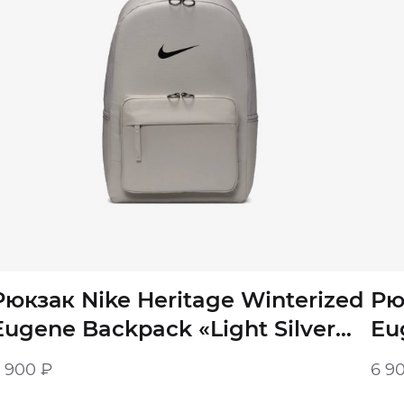
Рюкзак Nike Heritage Winterized
Рю
Eugene Backpack «Light Silver
Eu
Phantom»
6 900
₽
6 9