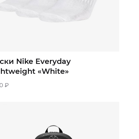
ски Nike Everyday
ghtweight «White»
00
₽