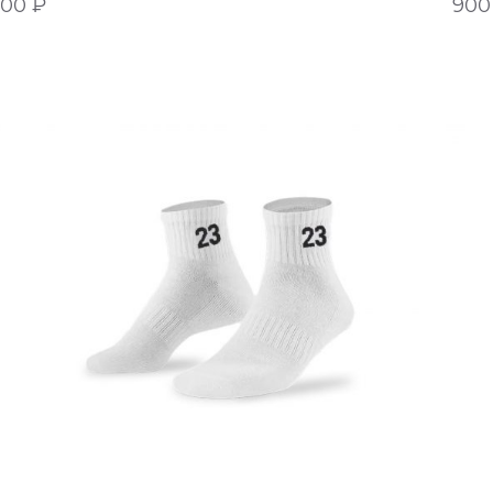
900
₽
90